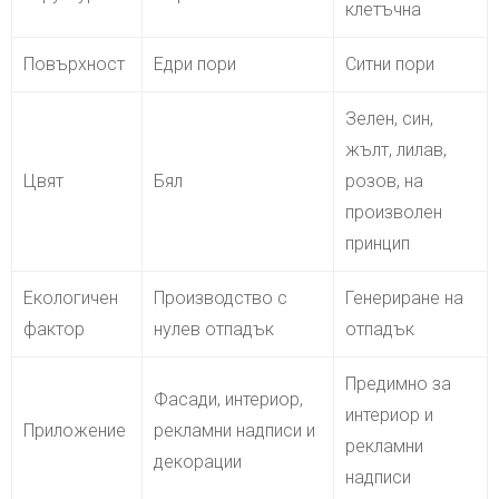
клетъчна
Повърхност
Едри пори
Ситни пори
Зелен, син,
жълт, лилав,
Цвят
Бял
розов, на
произволен
принцип
Екологичен
Производство с
Генериране на
фактор
нулев отпадък
отпадък
Предимно за
Фасади, интериор,
интериор и
Приложение
рекламни надписи и
рекламни
декорации
надписи