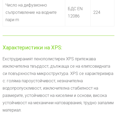
Число на дифузионно
БДС EN
съпротивление на водните
224
12086
пари m
Характеристики на XPS:
Екструдираният пенополистирен XPS притежава
изключителна твърдост, дължаща се на елипсовидната
си повърхностна микроструктура. XPS се характеризира
с: голяма пароустойчивост, незначителна
водопропускливост, изключителна стабилност на
размерите, устойчивост на киселини и основи, висока
устойчивост на механични натоварвания, трудно запалим
материал.