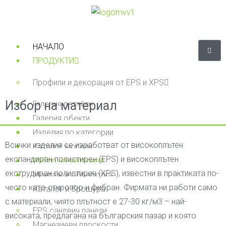
НАЧАЛО
ПРОДУКТИ
Профили и декорация от EPS и XPS
Избор на материал​
Галерия детайли
Галерия обекти
Изделия по категории
Всички изделия се изработват от високоплътен
Каталог модели​
експандиран полистирен (EPS) и високоплътен
Избор на материал​
екструдиран полистирен (XPS), известни в практиката по-
Монтаж и обработка
често като стиропор и фибран. Фирмата ни работи само
Каталог и брошура
с материали, чиято плътност е 27-30 кг/м3 – най-
EPS сандвич панели
високата, предлагана на българския пазар и която
Магнезиеви плоскости