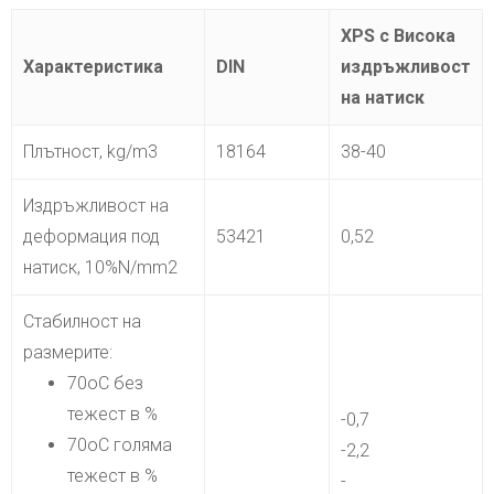
XPS с Висока
Характеристикa
DIN
издръжливост
на натиск
Плътност, kg/m3
18164
38-40
Издръжливост на
деформация под
53421
0,52
натиск, 10%N/mm2
Стабилност на
размерите:
70oC без
тежест в %
-0,7
70oC голяма
-2,2
тежест в %
-