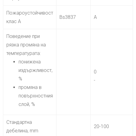
Пожароустойчивост
Bs3837
A
клас А
Поведение при
рязка промяна на
температурата:
понижена
издържливост,
0
%
-
промяна в
повърхностния
слой, %
Стандартна
20-100
дебелина, mm