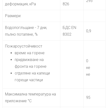
295
деформация, кРа
826
Размери:
Водопоглъщане - 7 дни,
БДС EN
0,9
пълно потапяне, %
8302
Пожароустойчивост
време на горене
придвижване на
0
фронта на горене
не
отделяне на капещи
не
горещи частици
Максимална температура на
95
приложение °С