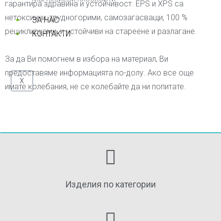
гарантира здравина и устойчивост. EPS и XPS са
нетоксични, трудногорими, самозагасващи, 100 %
ЗА НАС
рециклируеми и устойчиви на стареене и разлагане.
КОНТАКТИ
За да Ви помогнем в избора на материал, Ви
предоставяме информацията по-долу. Ако все още
X
имате колебания, не се колебайте да ни попитате.
Изделия по категории