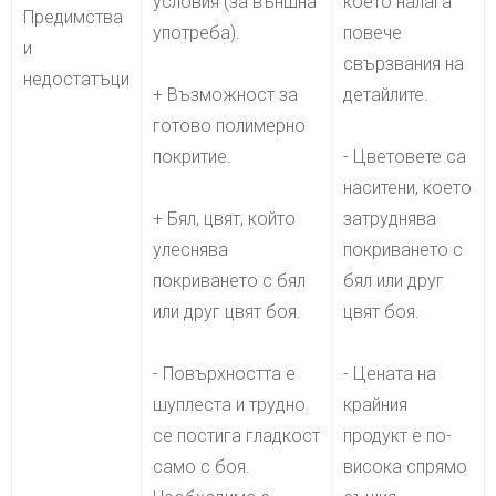
условия (за външна
което налага
Предимства
употреба).
повече
и
свързвания на
недостатъци
+ Възможност за
детайлите.
готово полимерно
покритие.
- Цветовете са
наситени, което
+ Бял, цвят, който
затруднява
улеснява
покриването с
покриването с бял
бял или друг
или друг цвят боя.
цвят боя.
- Повърхността е
- Цената на
шуплеста и трудно
крайния
се постига гладкост
продукт е по-
само с боя.
висока спрямо