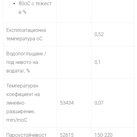
80oC с тежест
в %
Eксплоатационна
0,52
температура оС
Водопоглъщане /
под нивото на
0,1
водата/, %
Температурен
коефициент на
линейно
53434
0,07
разширение,
mm/moC
Пароустойчивост
52615
150-220