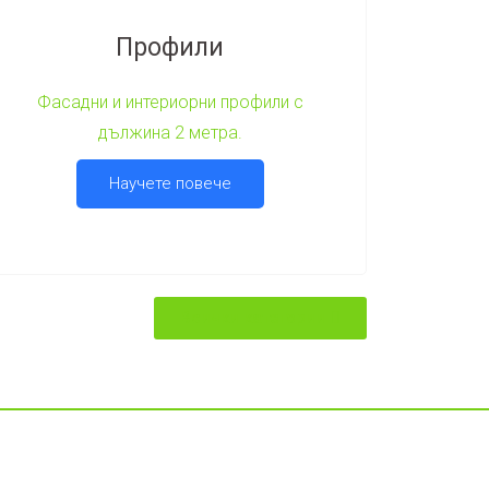
Профили​
Фасадни и интериорни профили с
дължина 2 метра.
Научете повече
Всички категории