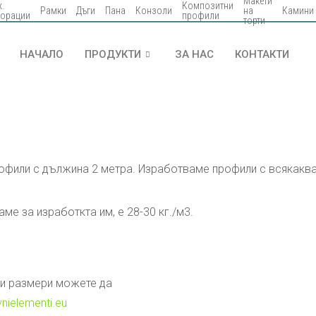
Макети
.
Композитни
Рамки
Дъги
Пана
Конзоли
на
Камини​
корaции​
профили
торти
НАЧАЛО
ПРОДУКТИ
ЗА НАС
КОНТАКТИ
рофили с дължина 2 метра. Изработваме профили с всякаква
ме за изработкта им, е 28-30 кг./м3.
 и размери можете да
nielementi.eu