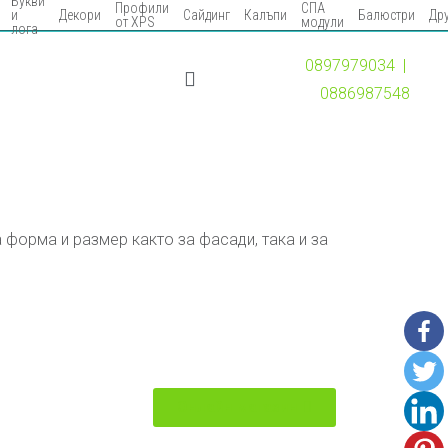
Букви
Профили
СПА
и
Декори
Сайдинг​
Калъпи
Балюстри​
Дру
от XPS
модули
лога
0897979034 |
0886987548
 форма и размер както за фасади, така и за
Онлайн магазин