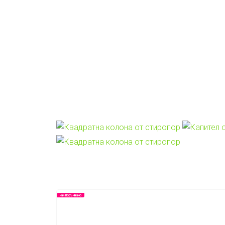
Изделия по
Галерия
категории
обекти
Свързани продукти
най-поръчвано