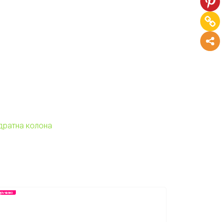
Монтаж и
Цени -
обработка
онлайн
магазин
оръчвано