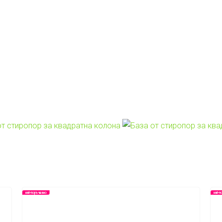
Каталог
Каталог и
модели
брошура
най-поръчвано
най-п