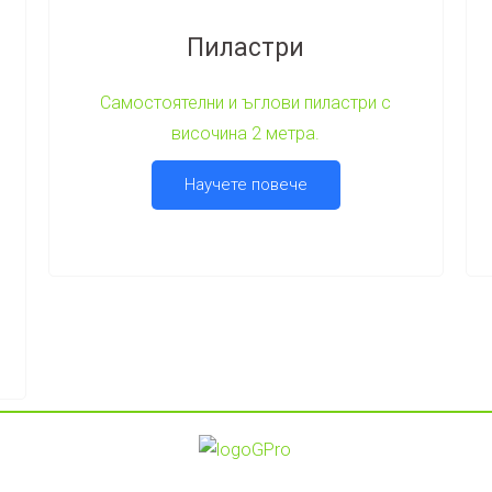
Пиластри​
Самостоятелни и ъглови пиластри с
височина 2 метра.
Научете повече