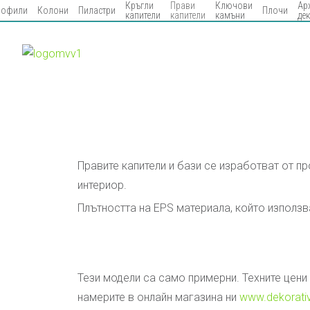
Кръгли
Прави
Ключови
Арх
рофили
Колони
Пиластри
Плочи
капители
капители
камъни
де
Капители и бази - прави
Правите капители и бази се изработват от п
интериор.
Плътността на EPS материала, който използва
Тези модели са само примерни. Техните цени
намерите в онлайн магазина ни
www.dekorativ